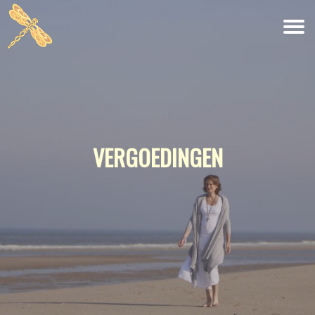
KINDEREN
BLOGS
RETRAITES
RETRAITE: KLEURRIJK JEZELF ZIJN
VERGOEDINGEN