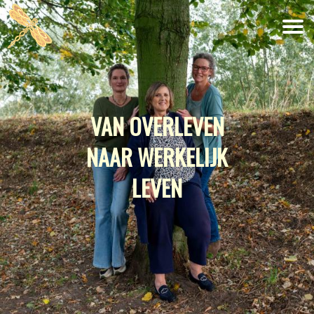
ERVARINGEN
OVER MIJ
CONTACT
VAN OVERLEVEN
NAAR WERKELIJK
LEVEN