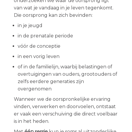
onderzoeken we waar de oorsprong ligt
van wat je vandaag in je leven tegenkomt.
Die oorsprong kan zich bevinden:
in je jeugd
in de prenatale periode
vóór de conceptie
in een vorig leven
of in de familielijn, waarbij belastingen of
overtuigingen van ouders, grootouders of
zelfs eerdere generaties zijn
overgenomen
Wanneer we de oorspronkelijke ervaring
vinden, verwerken en doorvoelen, ontstaat
er vaak een verschuiving die direct voelbaar
is in het heden.
Met
één sessie
kun je soms al uitzonderlijke