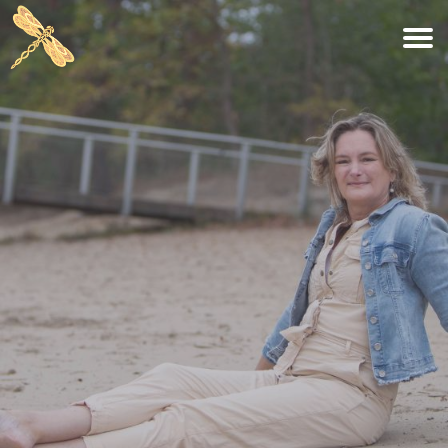
KINDEREN
BLOGS
RETRAITES
RETRAITE: KLEURRIJK JEZELF ZIJN